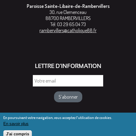
Paroisse Sainte-Libaire-de-Rambervillers
30, rue Clemenceau
88700
RAMBERVILLERS
Tél:
03 29 65 04 73
rambervillers@catholique88.fr
LETTRE D'INFORMATION
Votre
email
En poursuivant votre navigation, vous acceptez l'utilisation de cookies.
En savoir plus
© Diocèse de Saint-Dié 2016-2025
Mentions légales
J'ai compris