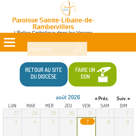
Paroisse Sainte-Libaire-de-
Rambervillers
L'Église Catholique dans les Vosges
Rechercher
RETOUR AU SITE
FAIRE UN
DU DIOCÈSE
DON
août 2026
« Préc.
Suiv. »
LUN
MAR
MER
JEU
VEN
SAM
DIM
27
28
29
30
31
1
2
3
4
5
6
7
8
9