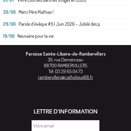
30/06
Merci Père Mathias !
29/06
Parole d'évêque #5 | Juin 2026 – Jubilé des p...
19/06
Neuvaine pour la vie
Paroisse Sainte-Libaire-de-Rambervillers
30, rue Clemenceau
88700
RAMBERVILLERS
Tél:
03 29 65 04 73
rambervillers@catholique88.fr
LETTRE D'INFORMATION
Votre
email