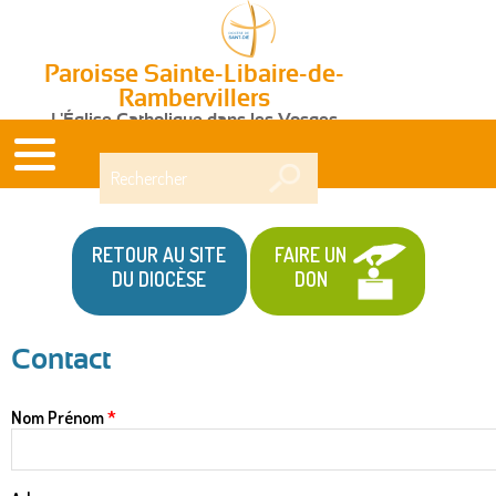
Paroisse Sainte-Libaire-de-
Rambervillers
L'Église Catholique dans les Vosges
Rechercher
RETOUR AU SITE
FAIRE UN
DU DIOCÈSE
DON
Contact
Vous
Nom Prénom
*
êtes
ici