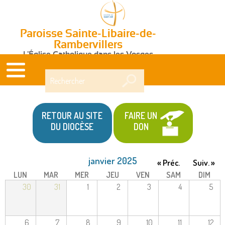
Paroisse Sainte-Libaire-de-
Rambervillers
L'Église Catholique dans les Vosges
Rechercher
RETOUR AU SITE
FAIRE UN
DU DIOCÈSE
DON
janvier 2025
« Préc.
Suiv. »
LUN
MAR
MER
JEU
VEN
SAM
DIM
30
31
1
2
3
4
5
6
7
8
9
10
11
12