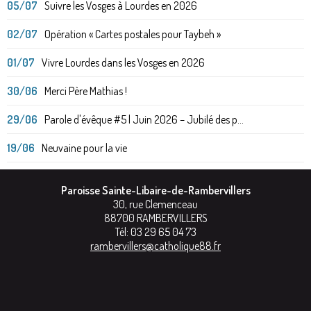
05/07
Suivre les Vosges à Lourdes en 2026
02/07
Opération « Cartes postales pour Taybeh »
01/07
Vivre Lourdes dans les Vosges en 2026
30/06
Merci Père Mathias !
29/06
Parole d'évêque #5 | Juin 2026 – Jubilé des p...
19/06
Neuvaine pour la vie
Paroisse Sainte-Libaire-de-Rambervillers
30, rue Clemenceau
88700
RAMBERVILLERS
Tél:
03 29 65 04 73
rambervillers@catholique88.fr